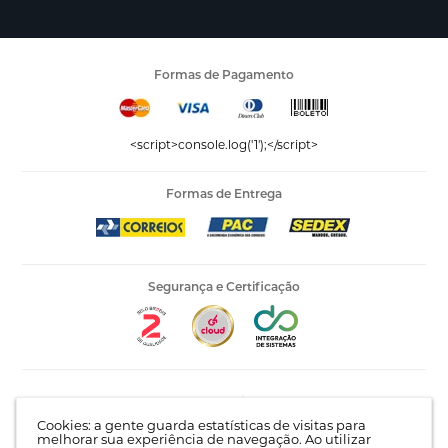
Formas de Pagamento
<script>console.log('1');</script>
Formas de Entrega
Segurança e Certificação
Editora Vida LTDA - 53.535.423/0005-04 | AV Recife, 841 -
Complemento: Antigo 535 | Bairro: Jardim Santo Afonso |
Cookies: a gente guarda estatísticas de visitas para
Guarulhos - SP | CEP 07215-030 |
Mapa do site
melhorar sua experiência de navegação. Ao utilizar