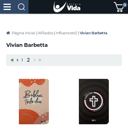
0
Página Inicial
|
Afiliados
|
Influencers3
|
Vivian Barbetta
Vivian Barbetta
2
1