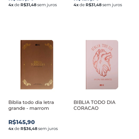
4
x
de
R$31,48
sem juros
4
x
de
R$31,48
sem juros
Bíblia todo dia letra
BIBLIA TODO DIA
grande - marrom
CORACAO
R$145,90
4
x
de
R$36,48
sem juros