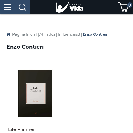
0
Página Inicial
|
Afiliados
|
Influencers3
|
Enzo Contieri
Enzo Contieri
Life Planner