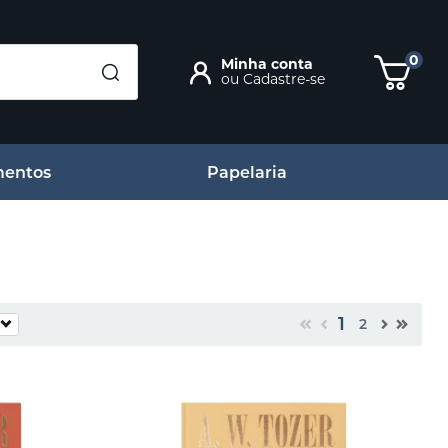
0
Minha conta
ou
Cadastre-se
entos
Papelaria
1
2