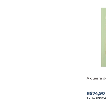
A guerra d
R$74,90
2
x
de
R$37,