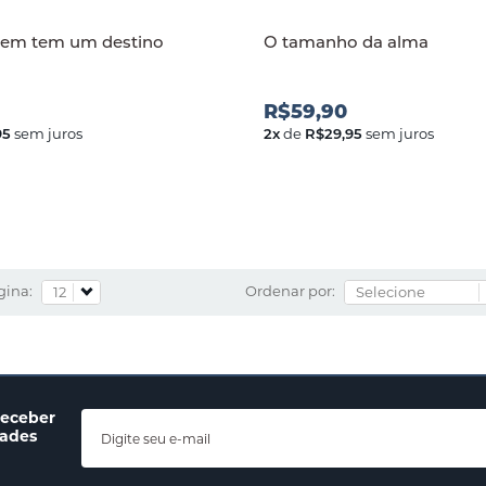
gem tem um destino
O tamanho da alma
R$59,90
95
sem juros
2
x
de
R$29,95
sem juros
gina:
Ordenar por:
receber
dades