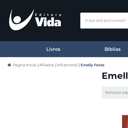
Livros
Bíblias
Página Inicial
|
Afiliados
|
Influencers3
|
Emelly Farias
Emell
Itens por pá