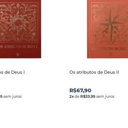
os de Deus I
Os atributos de Deus II
R$67,90
95
sem juros
2
x
de
R$33,95
sem juros