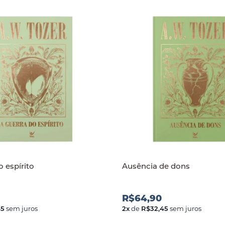
o espírito
Ausência de dons
R$64,90
45
sem juros
2
x
de
R$32,45
sem juros