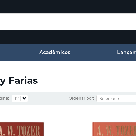
Acadêmicos
Lançam
y Farias
gina:
Ordenar por: