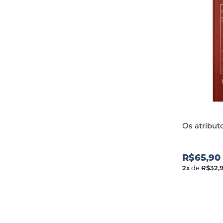
Os atribut
R$65,90
2
x
de
R$32,