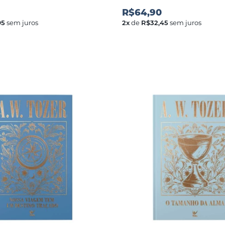
R$64,90
95
sem juros
2
x
de
R$32,45
sem juros