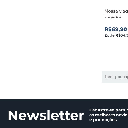
Nossa via
traçado
R$69,90
2
x
de
R$34,
Itens por pá
Newsletter
Cadastre-se para 
as melhores novi
e promoções