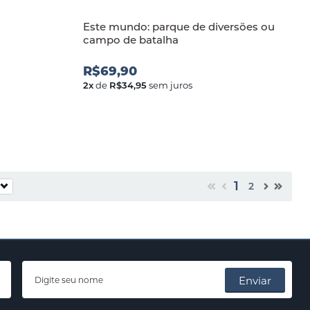
Este mundo: parque de diversões ou
campo de batalha
R$69,90
2
x
de
R$34,95
sem juros
1
2
Enviar