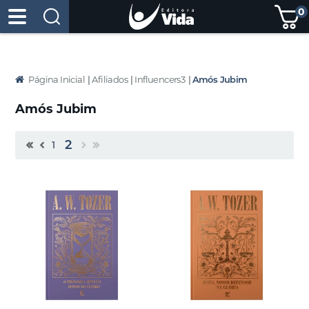
0
Página Inicial
|
Afiliados
|
Influencers3
|
Amós Jubim
Amós Jubim
2
1