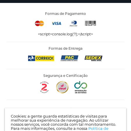
Formas de Pagamento
<script>console.log('1');</script>
Formas de Entrega
Segurança e Certificação
Editora Vida LTDA - 53.535.423/0005-04 | AV Recife, 841 -
Complemento: Antigo 535 | Bairro: Jardim Santo Afonso |
Cookies: a gente guarda estatísticas de visitas para
Guarulhos - SP | CEP 07215-030 |
Mapa do site
melhorar sua experiência de navegação. Ao utilizar
nossos serviços, você concorda com tal monitoramento.
Para mais informações, consulte a nossa
Política de