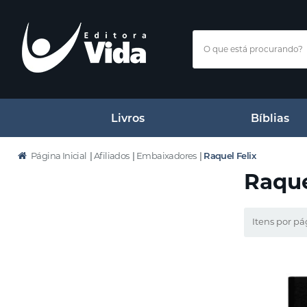
Livros
Bíblias
Página Inicial
|
Afiliados
|
Embaixadores
|
Raquel Felix
Raque
Itens por pá