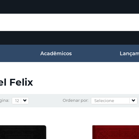
Acadêmicos
Lançam
l Felix
gina:
Ordenar por: