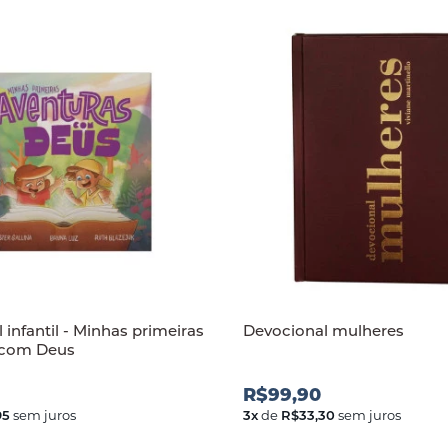
 infantil - Minhas primeiras
Devocional mulheres
 com Deus
R$99,90
95
sem juros
3
x
de
R$33,30
sem juros