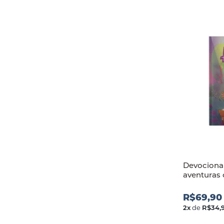
Devocional
aventuras
R$69,90
2
x
de
R$34,