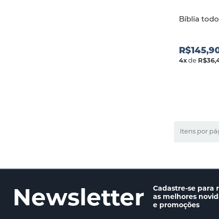
Bíblia todo
R$145,9
4
x
de
R$36,
Itens por pá
Newsletter
Cadastre-se para 
as melhores novi
e promoções