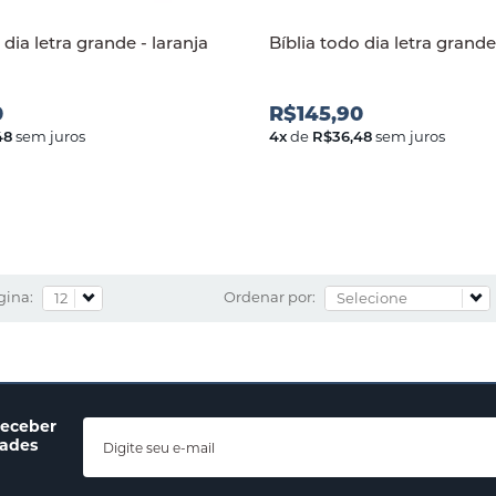
 dia letra grande - laranja
Bíblia todo dia letra grande
0
R$145,90
48
sem juros
4
x
de
R$36,48
sem juros
gina:
Ordenar por:
receber
dades