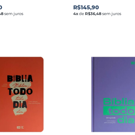
0
R$145,90
48
sem juros
4
x
de
R$36,48
sem juros