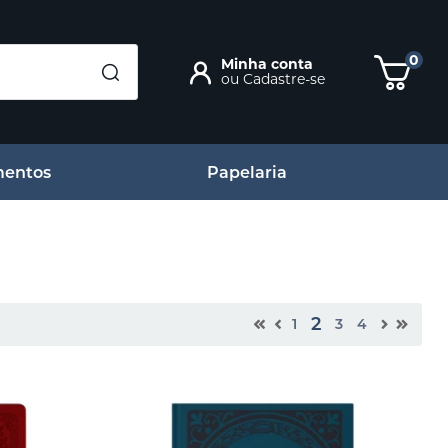
0
Minha conta
ou
Cadastre-se
entos
Papelaria
2
1
3
4