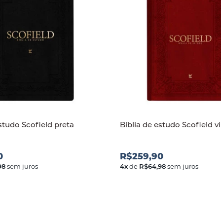
estudo Scofield preta
Bíblia de estudo Scofield v
0
R$259,90
98
sem juros
4
x
de
R$64,98
sem juros