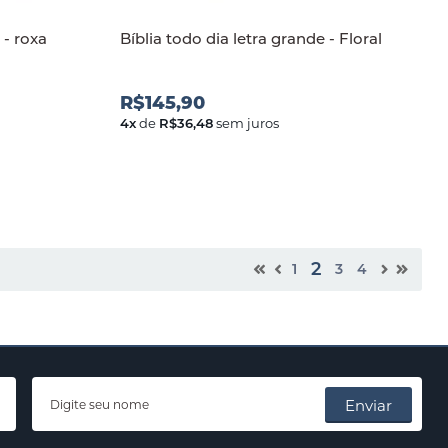
 - roxa
Bíblia todo dia letra grande - Floral
R$145,90
4
x
de
R$36,48
sem juros
2
1
3
4
Enviar