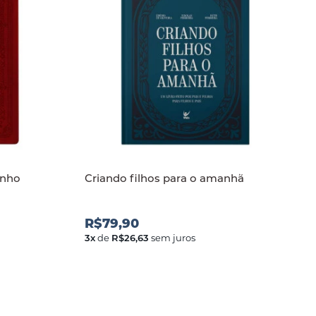
inho
Criando filhos para o amanh
R$79,90
3
x
de
R$26,63
sem juros