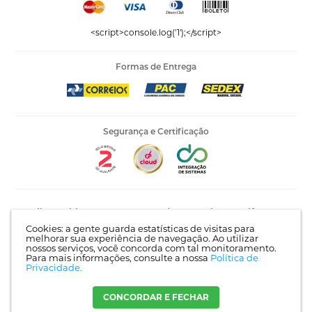
<script>console.log('1');</script>
Formas de Entrega
Segurança e Certificação
Editora Vida LTDA - 53.535.423/0005-04 | AV Recife, 841 -
Complemento: Antigo 535 | Bairro: Jardim Santo Afonso |
Cookies: a gente guarda estatísticas de visitas para
Guarulhos - SP | CEP 07215-030 |
Mapa do site
melhorar sua experiência de navegação. Ao utilizar
nossos serviços, você concorda com tal monitoramento.
Para mais informações, consulte a nossa
Política de
Privacidade.
Crie sua loja virtual
com a melhor empresa de e-commerce do
Brasil.
CONCORDAR E FECHAR