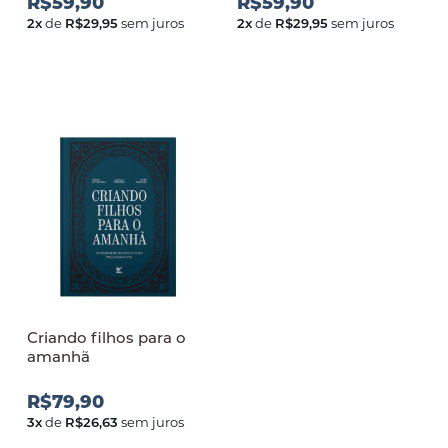
R$59,90
R$59,90
2
x
de
R$29,95
sem juros
2
x
de
R$29,95
sem juros
Criando filhos para o
amanh
R$79,90
3
x
de
R$26,63
sem juros