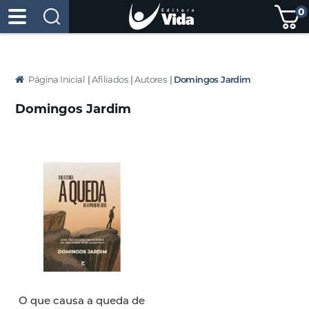
0
Página Inicial
|
Afiliados
|
Autores
|
Domingos Jardim
Domingos Jardim
O que causa a queda de