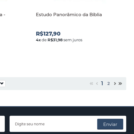
a -
Estudo Panorâmico da Bíblia
R$127,90
4
x
de
R$31,98
sem juros
1
2
Enviar