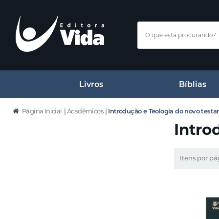
Livros
Bíblias
Página Inicial
|
Acadêmicos
|
Introdução e Teologia do novo test
Intro
Itens por pá