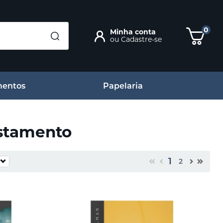
0
Minha conta
ou
Cadastre-se
entos
Papelaria
estamento
1
2