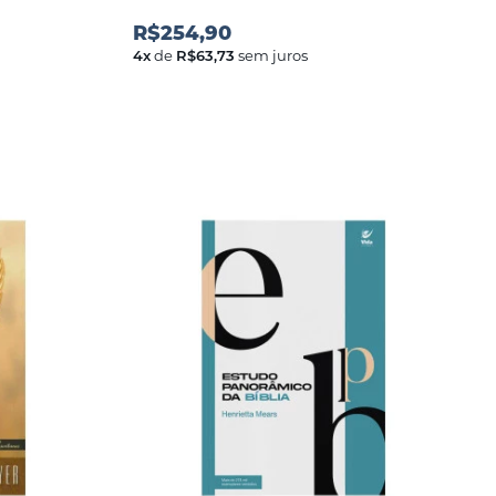
R$254,90
4
x
de
R$63,73
sem juros