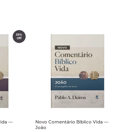
33%
Off
Vida —
Novo Comentário Bíblico Vida —
João