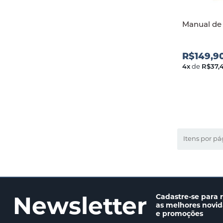
Manual de 
R$149,9
4
x
de
R$37,
Itens por pá
Newsletter
Cadastre-se para 
as melhores novi
e promoções