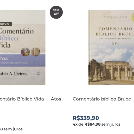
33%
Off
tário Bíblico Vida — Atos
Comentário bíblico Bruce 
R$339,90
4
x
de
R$84,98
sem juros
98
sem juros