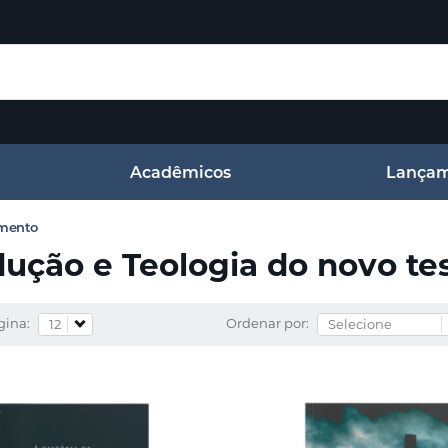
Acadêmicos
Lançam
amento
dução e Teologia do novo t
gina:
Ordenar por: