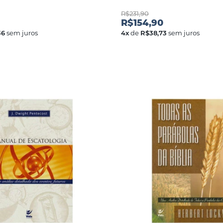
R$231,90
R$154,90
36
sem juros
4
x
de
R$38,73
sem juros