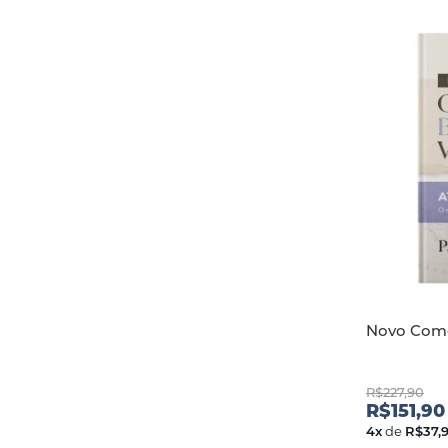
Novo Comen
R$227,90
R$151,90
4
x
de
R$37,