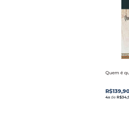
Quem é qu
R$139,9
4
x
de
R$34,