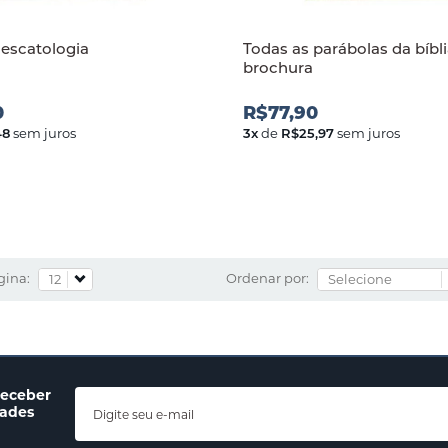
escatologia
Todas as parábolas da bíbli
brochura
0
R$77,90
48
sem juros
3
x
de
R$25,97
sem juros
gina:
Ordenar por:
receber
dades