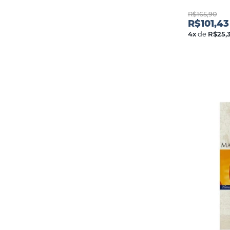
R$165,90
R$101,43
4
x
de
R$25,