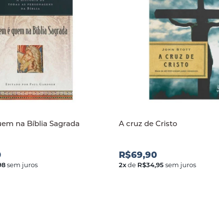
em na Bíblia Sagrada
A cruz de Cristo
0
R$69,90
98
sem juros
2
x
de
R$34,95
sem juros