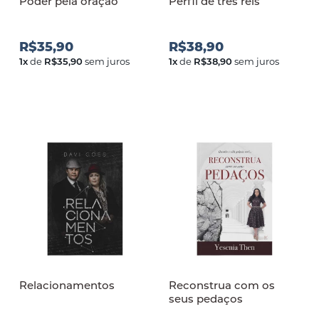
Poder pela oração
Perfil de três reis
R$35,90
R$38,90
1
x
de
R$35,90
sem juros
1
x
de
R$38,90
sem juros
Relacionamentos
Reconstrua com os
seus pedaços