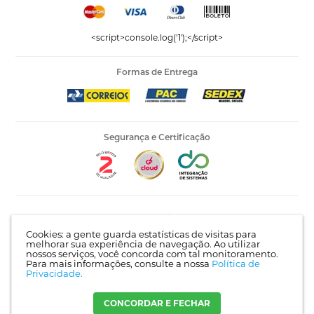
<script>console.log('1');</script>
Formas de Entrega
Segurança e Certificação
Editora Vida LTDA - 53.535.423/0005-04 | AV Recife, 841 -
Complemento: Antigo 535 | Bairro: Jardim Santo Afonso |
Cookies: a gente guarda estatísticas de visitas para
Guarulhos - SP | CEP 07215-030 |
Mapa do site
melhorar sua experiência de navegação. Ao utilizar
nossos serviços, você concorda com tal monitoramento.
Para mais informações, consulte a nossa
Política de
Privacidade.
Crie sua loja virtual
com a melhor empresa de e-commerce do
Brasil.
CONCORDAR E FECHAR