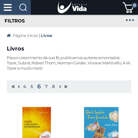
0
FILTROS
Página Inicial
|
Livros
Livros
Para o crescimento da sua fé, publicamos autores renomados:
Tozer, Subirá, Robert Thom, Norman Geisler, Viviane Martinello, A.W.
Tozer e muito mais!
6
4
5
7
8