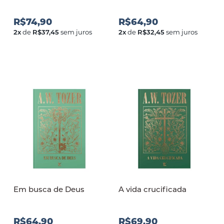
R$74,90
R$64,90
2
x
de
R$37,45
sem juros
2
x
de
R$32,45
sem juros
Em busca de Deus
A vida crucificada
R$64,90
R$69,90