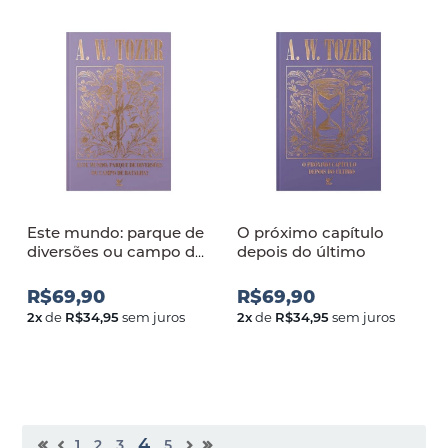
Este mundo: parque de
O próximo capítulo
diversões ou campo de
depois do último
batalha
R$69,90
R$69,90
2
x
de
R$34,95
sem juros
2
x
de
R$34,95
sem juros
4
1
2
3
5