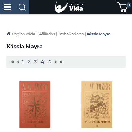
0
Página Inicial
|
Afiliados
|
Embaixadores
|
Kássia Mayra
Kássia Mayra
4
1
2
3
5